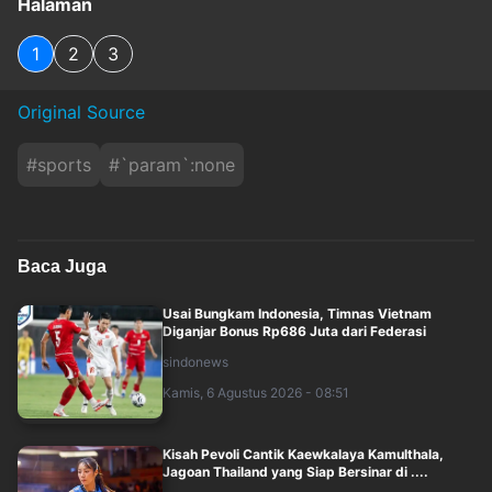
Halaman
1
2
3
Original Source
#
sports
#
`param`:none
Baca Juga
Usai Bungkam Indonesia, Timnas Vietnam
Diganjar Bonus Rp686 Juta dari Federasi
sindonews
Kamis, 6 Agustus 2026 - 08:51
Kisah Pevoli Cantik Kaewkalaya Kamulthala,
Jagoan Thailand yang Siap Bersinar di ....