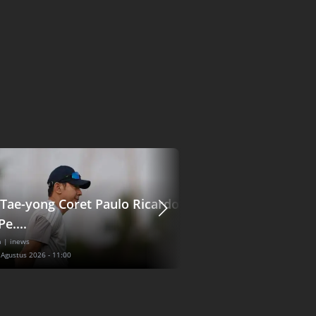
 Tae-yong Coret Paulo Ricardo
Kisah Curhatan To
Pe....
Razgatlioglu, Akui .
a
| inews
Olahraga
| okezone
 Agustus 2026 - 11:00
Kamis, 6 Agustus 2026 - 11:12