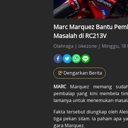
Marc Marquez Bantu Pem
Masalah di RC213V
Olahraga
|
okezone |
Minggu, 18 
Dengarkan Berita
MARC
Marquez
memang sudah 
pembalap yang kini membela tim
lamanya untuk menemukan masal
Fakta tersebut diungkap oleh Ale
tiga pekan silam. Ia paham apa y
gara Marquez.