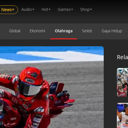
Audio+
Hot+
Games+
Shop+
News+
Global
Ekonomi
Olahraga
Seleb
Gaya Hidup
Rel