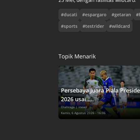
#
ducati
#
espargaro
#
getaran
#
#
sports
#
testrider
#
wildcard
Topik Menarik
Persebaya Juara Piala Presid
2026 usai ....
Olahraga
| inews
Kamis, 6 Agustus 2026 - 16:06