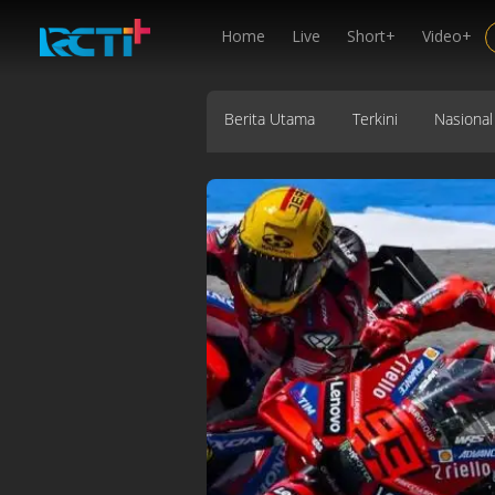
Home
Live
Short+
Video+
Berita Utama
Terkini
Nasional