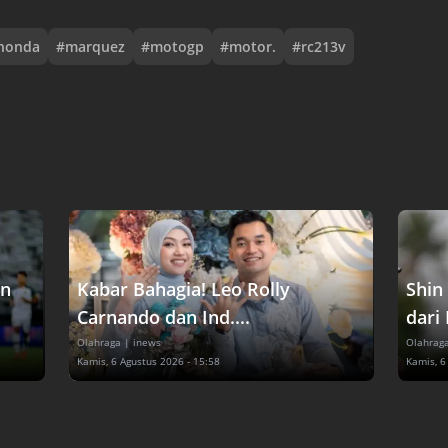
honda
#
marquez
#
motogp
#
motor.
#
rc213v
en
Kabar Bahagia! Leo Rolly
Shin
Carnando dan Ind....
dari 
Olahraga
| inews
Olahrag
Kamis, 6 Agustus 2026 - 15:58
Kamis, 6