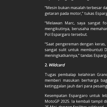
“Mesin bukan masalah terbesar da
getaran pada motor,” tukas Esparg
“Melawan Marc, saya sangat fo
mengikutinya, berusaha memaham
Pol Espargaro tersebut.
“Saat pengereman dengan keras, 
sangat sulit untuk membuntuti Du
meningkatkannya,” tandas Esparg
2.
Wildcard
Tugas pembalap kelahiran Grano
memberi masukan berharga ba
ketinggalan jauh dari para pesain
Kesempatan Espargaro untuk leb
MotoGP 2025. Ia kembali tampil di
25 Mei, dengan fasilitas
wildcard
.