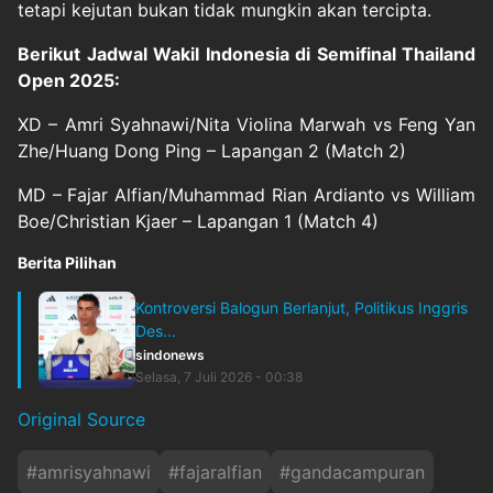
tetapi kejutan bukan tidak mungkin akan tercipta.
Berikut Jadwal Wakil Indonesia di Semifinal Thailand
Open 2025:
XD – Amri Syahnawi/Nita Violina Marwah vs Feng Yan
Zhe/Huang Dong Ping – Lapangan 2 (Match 2)
MD – Fajar Alfian/Muhammad Rian Ardianto vs William
Boe/Christian Kjaer – Lapangan 1 (Match 4)
Berita Pilihan
Kontroversi Balogun Berlanjut, Politikus Inggris
Des...
sindonews
Selasa, 7 Juli 2026 - 00:38
Original Source
#
amrisyahnawi
#
fajaralfian
#
gandacampuran