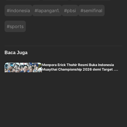
#
indonesia
#
lapangan1.
#
pbsi
#
semifinal
#
sports
Baca Juga
Menpora Erick Thohir Resmi Buka Indonesia
Muaythai Championship 2026 demi Target ....
okezone
Kamis, 6 Agustus 2026 - 19:01
Media Vietnam Kebingungan Lihat Rotasi Aneh
Timnas Voli Putri Indonesia di Leg I ....
okezone
Kamis, 6 Agustus 2026 - 18:01