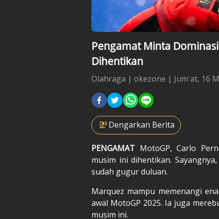
Pengamat Minta Dominasi
Dihentikan
Olahraga
|
okezone |
Jum'at, 16 M
Dengarkan Berita
PENGAMAT
MotoGP,
Carlo Pern
musim ini dihentikan. Sayangnya,
sudah gugur duluan.
Marquez mampu memenangi enam S
awal MotoGP 2025. Ia juga merebut
musim ini.