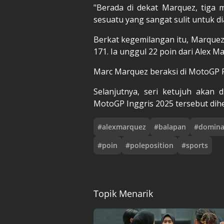
"Berada di dekat Marquez, tiga m
sesuatu yang sangat sulit untuk dia
Berkat kegemilangan itu, Marque
171. Ia unggul 22 poin dari Alex M
Marc Marquez beraksi di MotoGP Pr
Selanjutnya, seri ketujuh akan di
MotoGP Inggris 2025 tersebut dihe
#
alexmarquez
#
balapan
#
domina
#
poin
#
poleposition
#
sports
Topik Menarik