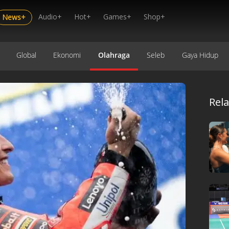
Audio+
Hot+
Games+
Shop+
News+
Global
Ekonomi
Olahraga
Seleb
Gaya Hidup
Rel