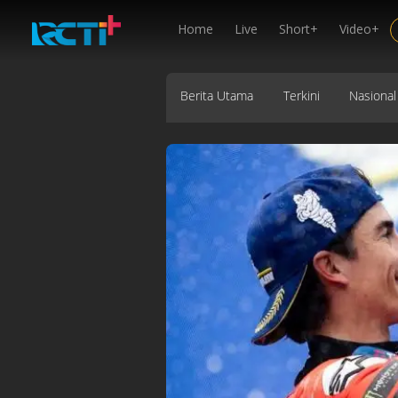
Home
Live
Short+
Video+
Berita Utama
Terkini
Nasional