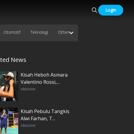
Login
Otomotif
Teknologi
Other
ated News
Kisah Heboh Asmara
Valentino Rossi,...
okezone
Kisah Pebulu Tangkis
Alwi Farhan, T...
okezone