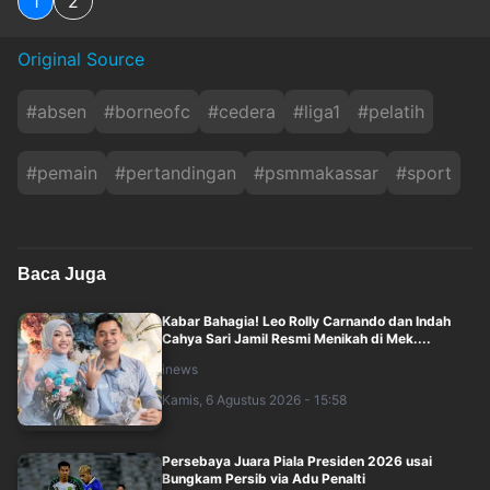
1
2
Original Source
#
absen
#
borneofc
#
cedera
#
liga1
#
pelatih
#
pemain
#
pertandingan
#
psmmakassar
#
sport
Baca Juga
Kabar Bahagia! Leo Rolly Carnando dan Indah
Cahya Sari Jamil Resmi Menikah di Mek....
inews
Kamis, 6 Agustus 2026 - 15:58
Persebaya Juara Piala Presiden 2026 usai
Bungkam Persib via Adu Penalti