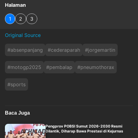
Halaman
1
2
3
Original Source
#
absenpanjang
#
cederaparah
#
jorgemartin
#
motogp2025
#
pembalap
#
pneumothorax
#
sports
Baca Juga
Pengprov POBSI Sumut 2026-2030 Resmi
Dilantik, Diharap Bawa Prestasi di Kejurnas