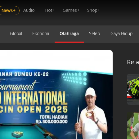
Audio+
Hot+
Games+
Shop+
News+
Global
Ekonomi
Olahraga
Seleb
Gaya Hidup
Rel