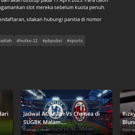
ngamankan slot mereka sebelum kuota penuh.
endaftaran, silakan hubungi panitia di nomor
adiah
#
hutke-22
#
pbpobsi
#
sports
dari
Jadwal AC Milan Vs Chelsea di
Rizk
SUGBK Malam....
Blund
Olahraga
| inews
Olahrag