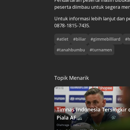
peserta diimbau untuk segera me
Untuk informasi lebih lanjut dan p
0878-1815-7435.
#
atlet
#
biliar
#
gimmebilliard
#
h
#
tanahbumbu
#
turnamen
Topik Menarik
Timnas Indonesia Tersingkir 
Piala AF....
Olahraga
| inews