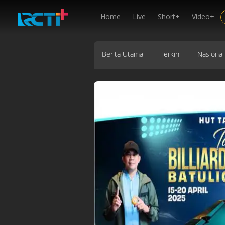
Home
Live
Short+
Video+
Berita Utama
Terkini
Nasional