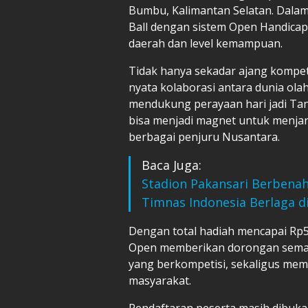
Bumbu, Kalimantan Selatan. Dalam
Ball dengan sistem Open Handicap 4
daerah dan level kemampuan.
Tidak hanya sekadar ajang kompeti
nyata kolaborasi antara dunia ol
mendukung perayaan hari jadi Tan
bisa menjadi magnet untuk menjarin
berbagai penjuru Nusantara.
Baca Juga:
Stadion Pakansari Berbenah
Timnas Indonesia Berlaga di
Dengan total hadiah mencapai Rp50
Open memberikan dorongan semang
yang berkompetisi, sekaligus memp
masyarakat.
Pendaftaran peserta masih dibuka 