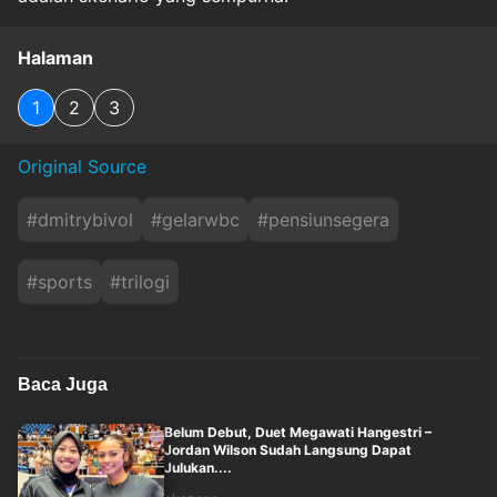
Halaman
1
2
3
Original Source
#
dmitrybivol
#
gelarwbc
#
pensiunsegera
#
sports
#
trilogi
Baca Juga
Belum Debut, Duet Megawati Hangestri –
Jordan Wilson Sudah Langsung Dapat
Julukan....