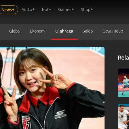
Audio+
Hot+
Games+
Shop+
News+
Global
Ekonomi
Olahraga
Seleb
Gaya Hidup
Rel