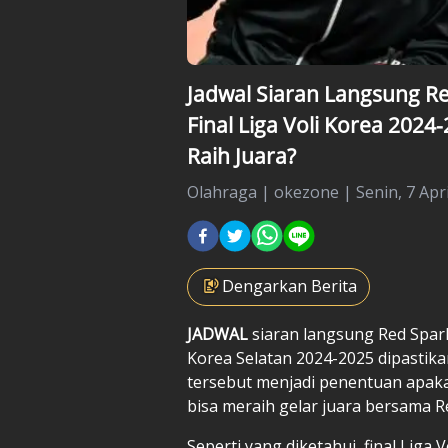
Jadwal Siaran Langsung Red
Final Liga Voli Korea 2024
Raih Juara?
Olahraga
|
okezone |
Senin, 7 Apri
Dengarkan Berita
JADWAL
siaran langsung
Red Spar
Korea Selatan 2024-2025 dipastikan 
tersebut menjadi penentuan apaka
bisa meraih gelar juara bersama Re
Seperti yang diketahui, final Lig