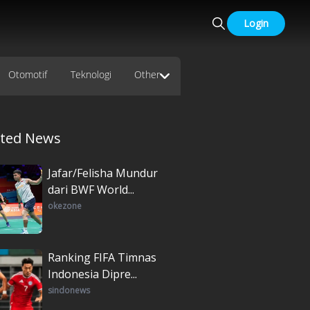
Login
Otomotif
Teknologi
Other
ated News
Jafar/Felisha Mundur
dari BWF World...
okezone
Ranking FIFA Timnas
Indonesia Dipre...
sindonews