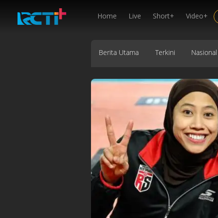
Home
Live
Short+
Video+
Berita Utama
Terkini
Nasional