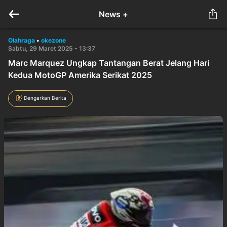
News +
Olahraga
•
okezone
Sabtu, 29 Maret 2025 - 13:37
Marc Marquez Ungkap Tantangan Berat Jelang Hari
Kedua MotoGP Amerika Serikat 2025
Dengarkan Berita