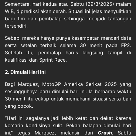
Sementara, hari kedua atau Sabtu (29/3/2025) malam
WIB, diprediksi akan cerah. Situasi ini jelas menyulitkan
bagi tim dan pembalap sehingga menjadi tantangan
tersendiri.
Sebab, mereka hanya punya kesempatan mencari data
serta setelan terbaik selama 30 menit pada FP2.
Setelah itu, pembalap harus langsung tampil di
kualifikasi dan Sprint Race.
2. Dimulai Hari Ini
Bagi Marquez, MotoGP Amerika Serikat 2025 yang
sesungguhnya baru dimulai hari ini. Ia berharap waktu
30 menit itu cukup untuk memahami situasi serta ban
yang cocok.
“Hari ini segalanya jadi lebih ketat dan dekat karena
kemarin kondisinya sulit. Pekan balapan dimulai hari
ini,” tegas Marquez, melansir dari
Crash
, Sabtu