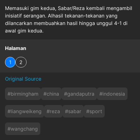
Memasuki gim kedua, Sabar/Reza kembali mengambil
inisiatif serangan. Alhasil tekanan-tekanan yang
dilancarkan membuahkan hasil hingga unggul 4-1 di
awal gim kedua.
Halaman
1
2
Original Source
#
birmingham
#
china
#
gandaputra
#
indonesia
#
liangweikeng
#
reza
#
sabar
#
sport
#
wangchang