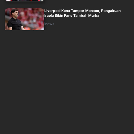
Liverpool Kena Tampar Monaco, Pengakuan
Iraola Bikin Fans Tambah Murka
inews
Senin, 10 Agustus 2026 - 02:56
Fabregas Bahagia! Como Curi Bek Tangguh dari
Chelsea, Inter Milan Mundur
inews
Senin, 10 Agustus 2026 - 02:43
Jadwal Kick Off Semifinal Piala AFF 2026:
Singapura vs Thailand, Malaysia Tantang....
inews
Senin, 10 Agustus 2026 - 02:23