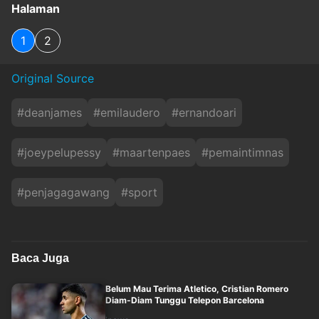
Halaman
1
2
Original Source
#
deanjames
#
emilaudero
#
ernandoari
#
joeypelupessy
#
maartenpaes
#
pemaintimnas
#
penjagagawang
#
sport
Baca Juga
Belum Mau Terima Atletico, Cristian Romero
Diam-Diam Tunggu Telepon Barcelona