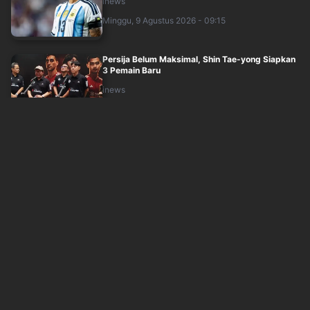
inews
Minggu, 9 Agustus 2026 - 09:15
Persija Belum Maksimal, Shin Tae-yong Siapkan
3 Pemain Baru
inews
Minggu, 9 Agustus 2026 - 07:45
Persib Tambah Bek Kroasia, Igor Tolic Ungkap
Alasan Danijel Loncar Wajib Datang
inews
Minggu, 9 Agustus 2026 - 06:15
Penyebab Marc Marquez Tak Berdaya di Sprint
Race MotoGP Inggris 2026
inews
Minggu, 9 Agustus 2026 - 05:00