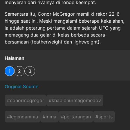
menyerah dari rivalnya di ronde keempat.
Sementara itu, Conor McGregor memiliki rekor 22-6
hingga saat ini. Meski mengalami beberapa kekalahan,
ia adalah petarung pertama dalam sejarah UFC yang
memegang dua gelar di kelas berbeda secara
bersamaan (featherweight dan lightweight).
Halaman
1
2
3
Original Source
#
conormcgregor
#
khabibnurmagomedov
#
legendamma
#
mma
#
pertarungan
#
sports