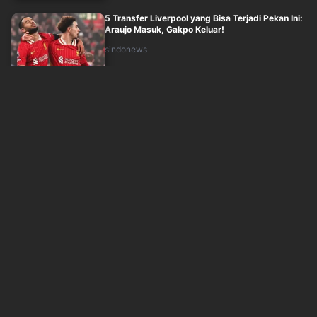
5 Transfer Liverpool yang Bisa Terjadi Pekan Ini:
Araujo Masuk, Gakpo Keluar!
sindonews
Senin, 10 Agustus 2026 - 04:33
Belajar dari Masa Lalu, Jorge Martin Pilih Santai
meski Unggul Jauh di Puncak Kla....
okezone
Senin, 10 Agustus 2026 - 04:18
Kisah Sedih Marc Marquez, Akui Tak Sanggup
Bertarung di MotoGP Inggris 2026
okezone
Senin, 10 Agustus 2026 - 02:59