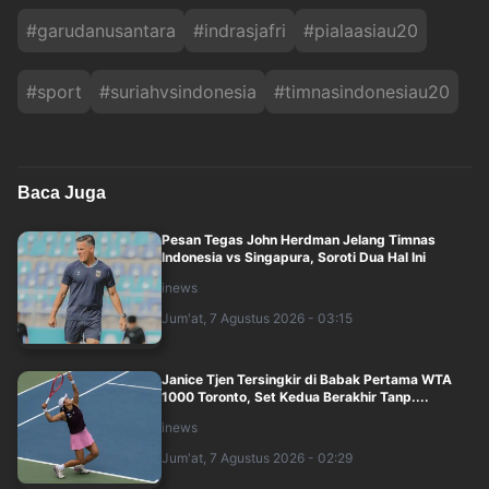
#
garudanusantara
#
indrasjafri
#
pialaasiau20
#
sport
#
suriahvsindonesia
#
timnasindonesiau20
Baca Juga
Pesan Tegas John Herdman Jelang Timnas
Indonesia vs Singapura, Soroti Dua Hal Ini
inews
Jum'at, 7 Agustus 2026 - 03:15
Janice Tjen Tersingkir di Babak Pertama WTA
1000 Toronto, Set Kedua Berakhir Tanp....
inews
Jum'at, 7 Agustus 2026 - 02:29