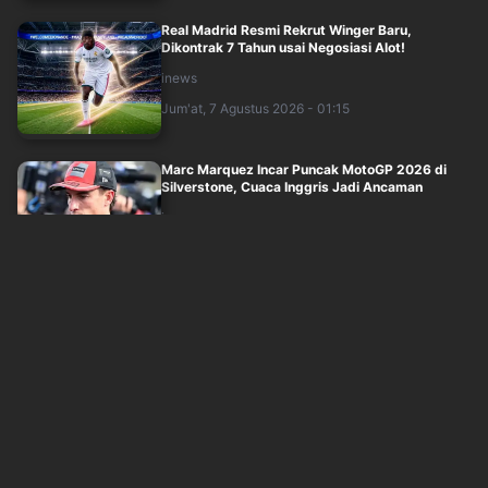
Real Madrid Resmi Rekrut Winger Baru,
Dikontrak 7 Tahun usai Negosiasi Alot!
inews
Jum'at, 7 Agustus 2026 - 01:15
Marc Marquez Incar Puncak MotoGP 2026 di
Silverstone, Cuaca Inggris Jadi Ancaman
inews
Jum'at, 7 Agustus 2026 - 00:30
John Herdman Tegaskan Timnas Indonesia
Butuh Ujian di Singapura: Menang atau Ters....
inews
Kamis, 6 Agustus 2026 - 23:45
Arsenal Gigit Jari! Vinicius Junior Resmi
Perpanjang Kontrak di Real Madrid hingg....