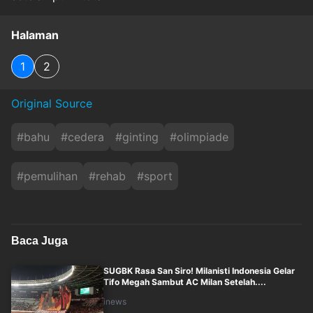
Halaman
1
2
Original Source
#
bahu
#
cedera
#
ginting
#
olimpiade
#
pemulihan
#
rehab
#
sport
Baca Juga
SUGBK Rasa San Siro! Milanisti Indonesia Gelar
Tifo Megah Sambut AC Milan Setelah....
inews