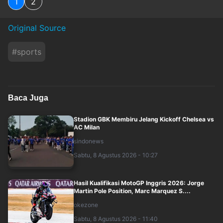
1
2
Original Source
#
sports
Baca Juga
Stadion GBK Membiru Jelang Kickoff Chelsea vs
AC Milan
sindonews
Sabtu, 8 Agustus 2026 - 10:27
Hasil Kualifikasi MotoGP Inggris 2026: Jorge
Martin Pole Position, Marc Marquez S....
okezone
Sabtu, 8 Agustus 2026 - 11:40