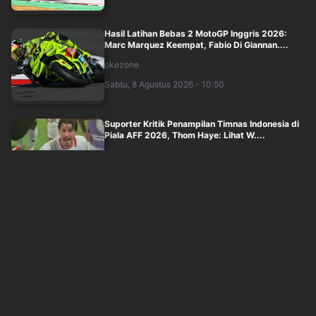
Hasil Latihan Bebas 2 MotoGP Inggris 2026:
Marc Marquez Keempat, Fabio Di Giannan....
okezone
Sabtu, 8 Agustus 2026 - 10:50
Suporter Kritik Penampilan Timnas Indonesia di
Piala AFF 2026, Thom Haye: Lihat W....
sindonews
Sabtu, 8 Agustus 2026 - 08:44
WBI Gelar Kompetisi Padel di Ampera Raya
sindonews
Sabtu, 8 Agustus 2026 - 09:00
Semarak RUN2RISE di Bekasi, 700 Peserta
Ramaikan Fun Run 5K Penuh Semangat