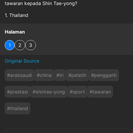
tawaran kepada Shin Tae-yong?
1. Thailand
Halaman
1
2
3
Original Source
#
arabsaudi
#
china
#
iri
#
pelatih
#
pengganti
#
prestasi
#
shintae-yong
#
sport
#
tawaran
#
thailand