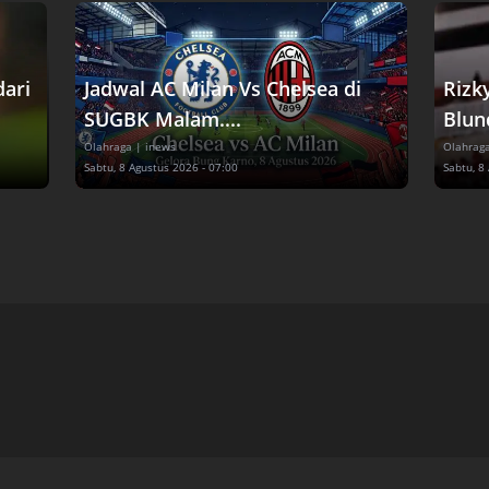
dari
Jadwal AC Milan Vs Chelsea di
Rizk
SUGBK Malam....
Blund
Olahraga
| inews
Olahrag
Sabtu, 8 Agustus 2026 - 07:00
Sabtu, 8