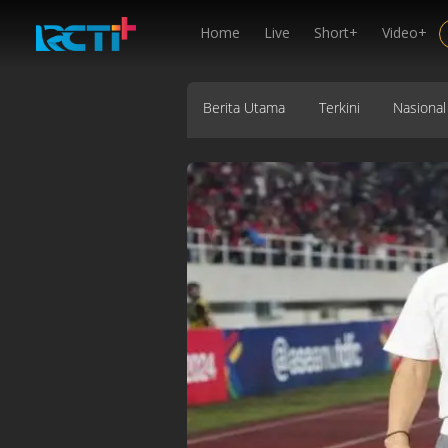
Home
Live
Short+
Video+
Berita Utama
Terkini
Nasional