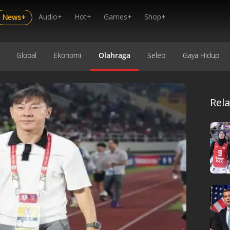
Audio+
Hot+
Games+
Shop+
News+
Global
Ekonomi
Olahraga
Seleb
Gaya Hidup
Rel