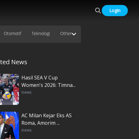
Login
Otomotif
Teknologi
Other
ated News
Hasil SEA V Cup
Women's 2026: Timna...
inews
AC Milan Kejar Eks AS
Roma, Amorim ...
inews