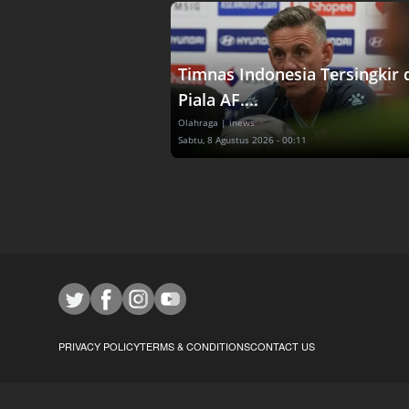
Timnas Indonesia Tersingkir 
Piala AF....
Olahraga
| inews
Sabtu, 8 Agustus 2026 - 00:11
PRIVACY POLICY
TERMS & CONDITIONS
CONTACT US