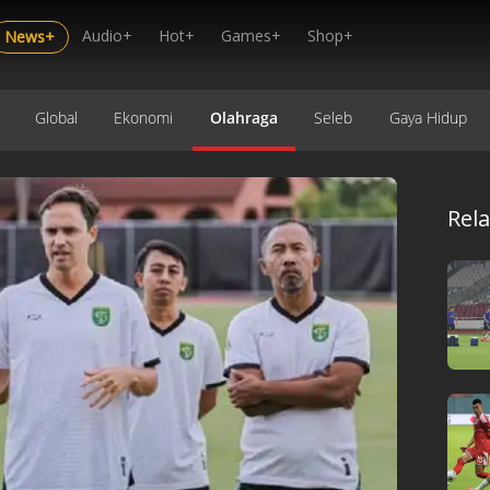
Audio+
Hot+
Games+
Shop+
News+
Global
Ekonomi
Olahraga
Seleb
Gaya Hidup
Rel