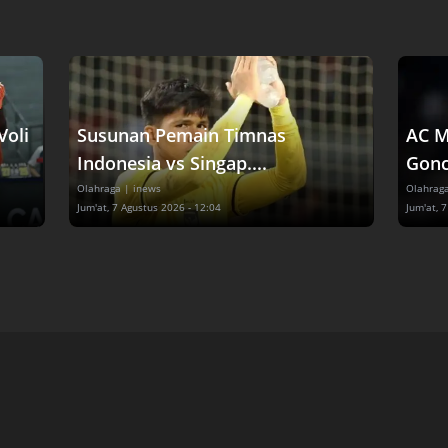
Voli
Susunan Pemain Timnas
AC M
Indonesia vs Singap....
Gonca
Olahraga
| inews
Olahrag
Jum'at, 7 Agustus 2026 - 12:04
Jum'at, 