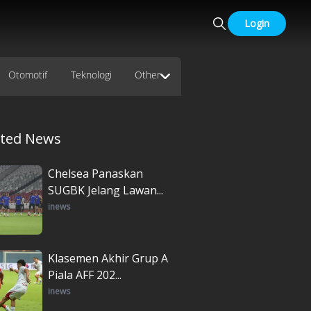
Login
Otomotif
Teknologi
Other
ated News
Chelsea Panaskan
SUGBK Jelang Lawan...
inews
Klasemen Akhir Grup A
Piala AFF 202...
inews