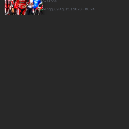
okezone
Minggu, 9 Agustus 2026 - 00:24
WBI Dorong Generasi Muda Utamakan Gaya
Hidup Sehat dan Kenal Budaya Lewat Fashion....
sindonews
Sabtu, 8 Agustus 2026 - 20:35
Chelsea Angkat Trofi Pramusim di GBK usai
Sikat AC Milan 3-0
sindonews
Sabtu, 8 Agustus 2026 - 22:20
Pengprov POBSI Sumut 2026-2030 Resmi
Dilantik, Optimistis Raih Prestasi di Kejurn....
sindonews
Sabtu, 8 Agustus 2026 - 22:28