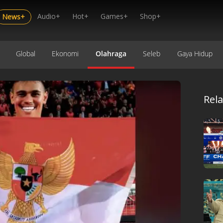
Audio+
Hot+
Games+
Shop+
News+
Global
Ekonomi
Olahraga
Seleb
Gaya Hidup
Rel