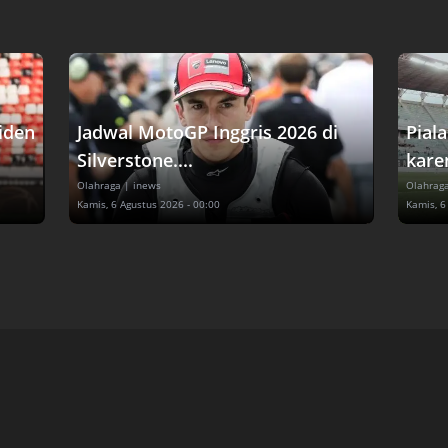
siden
Jadwal MotoGP Inggris 2026 di
Pial
Silverstone....
karen
Olahraga
| inews
Olahrag
Kamis, 6 Agustus 2026 - 00:00
Kamis, 6