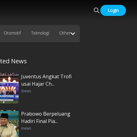
Login
Otomotif
Teknologi
Other
ated News
Juventus Angkat Trofi
usai Hajar Ch...
inews
Prabowo Berpeluang
Hadiri Final Pia...
inews