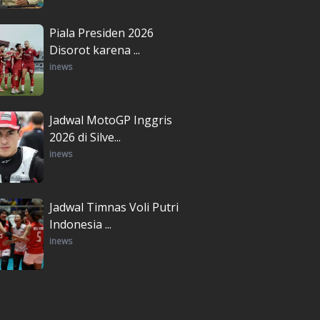
Piala Presiden 2026
Disorot karena ...
inews
Jadwal MotoGP Inggris
2026 di Silve...
inews
Jadwal Timnas Voli Putri
Indonesia ...
inews