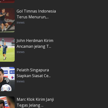
Gol Timnas Indonesia
Terus Menurun,...
inews
John Herdman Kirim
Ancaman jelang T...
inews
Pelatih Singapura
Siapkan Siasat Ce...
inews
Marc Klok Kirim Janji
Tegas Jelang ...