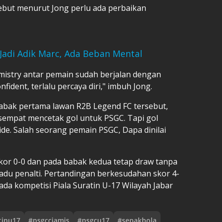
ebut menurut Jong perlu ada perbaikan
Jadi Adik Marc, Ada Beban Mental
emistry antar pemain sudah berjalan dengan
dent, terlalu percaya diri," imbuh Jong.
abak pertama lawan R2B Legend FC tersebut,
 sempat mencetak gol untuk PSGC. Tapi gol
side. Salah seorang pemain PSGC, Dapa dinilai
or 0-0 dan pada babak kedua tetap draw tanpa
n adu penalti. Pertandingan berkesudahan skor 4-
a kompetisi Piala Suratin U-17 Wilayah Jabar
tinu17
#
psgcciamis
#
psgcu17
#
sepakbola