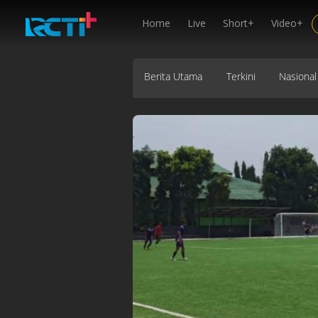
Home
Live
Short+
Video+
Berita Utama
Terkini
Nasional