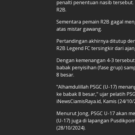
penalti penentuan nasib tersebut
R2B.
Sementara pemain R2B gagal meng
atas mistar gawang.
Pertandingan akhirnya ditutup d
R2B Legend FC tersingkir dari ajan
Dengan kemenangan 4-3 tersebut P
babak penyisihan (fase grup) samp
8 besar.
"Alhamdulillah PSGC (U-17) menang
ke babak 8 besar," ujar pelatih PS
iNewsCiamisRaya.id, Kamis (24/10/
Menurut Jong, PSGC U-17 akan men
(U-17) juga di lapangan Pusdikpom 
(28/10/2024).