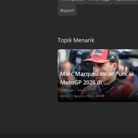
#
sport
Topik Menarik
Marc Marquez Incar Puncak
MotoGP 2026 di ....
Olahraga
| inews
Jum'at, 7 Agustus 2026 - 00:30