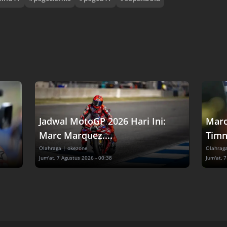
Jadwal MotoGP 2026 Hari Ini:
Marc
Marc Marquez....
Timna
Olahraga
| okezone
Olahrag
Jum'at, 7 Agustus 2026 - 00:38
Jum'at, 