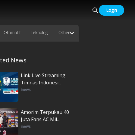
Login
Otomotif
Teknologi
Other
ated News
Link Live Streaming
Timnas Indonesi...
inews
Amorim Terpukau 40
Juta Fans AC Mil...
inews