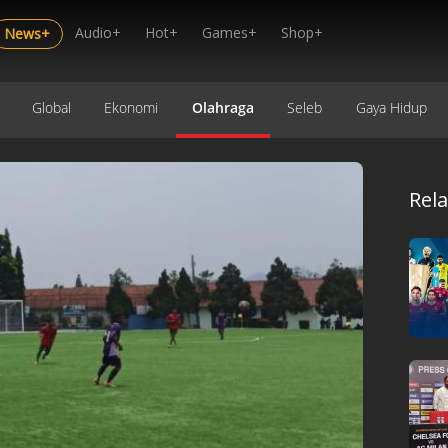
Audio+
Hot+
Games+
Shop+
News+
Global
Ekonomi
Olahraga
Seleb
Gaya Hidup
Rel