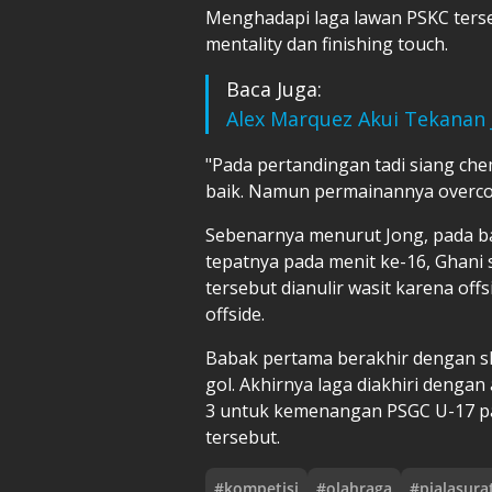
Menghadapi laga lawan PSKC ters
mentality dan finishing touch.
Baca Juga:
Alex Marquez Akui Tekanan 
"Pada pertandingan tadi siang ch
baik. Namun permainannya overconfi
Sebenarnya menurut Jong, pada b
tepatnya pada menit ke-16, Ghani
tersebut dianulir wasit karena off
offside.
Babak pertama berakhir dengan sk
gol. Akhirnya laga diakhiri denga
3 untuk kemenangan PSGC U-17 pad
tersebut.
#
kompetisi
#
olahraga
#
pialasura