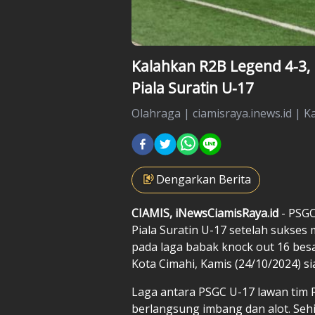
Kalahkan R2B Legend 4-3, 
Piala Suratin U-17
Olahraga
|
ciamisraya.inews.id |
Ka
Dengarkan Berita
CIAMIS, iNewsCiamisRaya.id
-
PSGC
Piala Suratin U-17 setelah sukse
pada laga babak knock out 16 besa
Kota Cimahi, Kamis (24/10/2024) s
Laga antara PSGC U-17 lawan tim 
berlangsung imbang dan alot. Seh