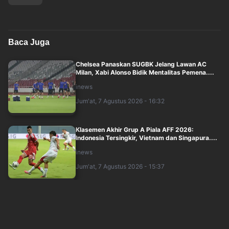
Baca Juga
Chelsea Panaskan SUGBK Jelang Lawan AC
Milan, Xabi Alonso Bidik Mentalitas Pemena....
inews
Jum'at, 7 Agustus 2026 - 16:32
Klasemen Akhir Grup A Piala AFF 2026:
Indonesia Tersingkir, Vietnam dan Singapura....
inews
Jum'at, 7 Agustus 2026 - 15:37
Timnas Indonesia Tersingkir dari Piala AFF
2026, Blunder Fatal Buyarkan Keunggula....
inews