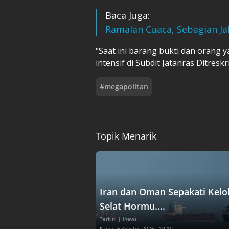
Baca Juga:
Ramalan Cuaca, Sebagian Ja
"Saat ini barang bukti dan orang
intensif di Subdit Jatanras Ditres
#
megapolitan
Topik Menarik
Iran dan Oman Sepakati Kelo
Selat Hormu....
Terkini
| inews
Kamis, 6 Agustus 2026 - 10:10