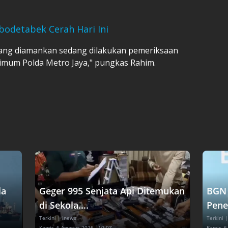
bodetabek Cerah Hari Ini
 yang diamankan sedang dilakukan pemeriksaan
krimum Polda Metro Jaya," pungkas Rahim.
la
Geger 995 Senjata Api Ditemukan
BGN 
di Sekola....
Pene
Terkini
| inews
Terkini
|
Kamis, 6 Agustus 2026 - 10:07
Kamis, 6