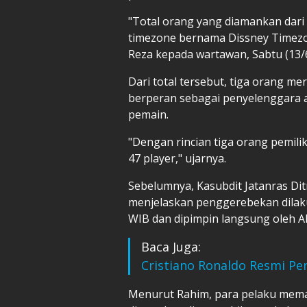
"Total orang yang diamankan dar
timezone bernama Dissney Timezo
Reza kepada wartawan, Sabtu (13/
Dari total tersebut, tiga orang m
berperan sebagai penyelenggara 
pemain.
"Dengan rincian tiga orang pemili
47 player," ujarnya.
Sebelumnya, Kasubdit Jatanras Di
menjelaskan penggerebekan dilaku
WIB dan dipimpin langsung oleh AK
Baca Juga:
Cristiano Ronaldo Resmi Pen
Menurut Rahim, para pelaku mema