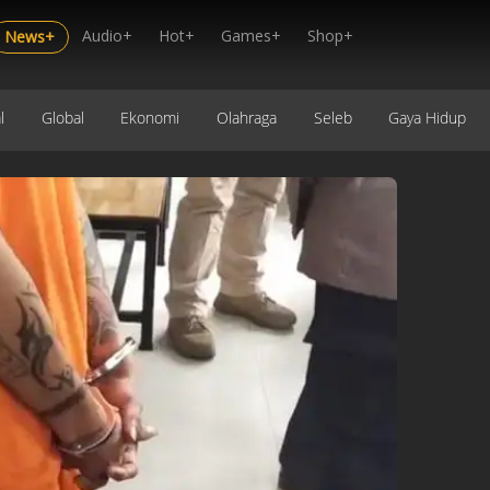
Audio+
Hot+
Games+
Shop+
News+
l
Global
Ekonomi
Olahraga
Seleb
Gaya Hidup