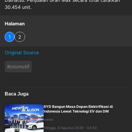
Daihatsu. Penjualan Gran Max secara total catatkan
30.454 unit.
Halaman
1
2
Original Source
#
otomotif
Baca Juga
BYD Bangun Masa Depan Elektrifikasi di
Indonesia Lewat Teknologi EV dan DM
inews
Minggu, 9 Agustus 2026 - 04:50