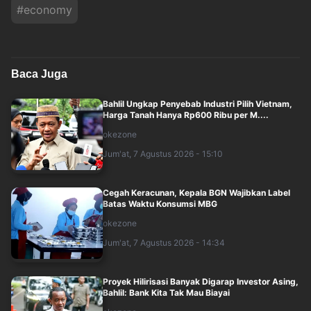
#
economy
Baca Juga
Bahlil Ungkap Penyebab Industri Pilih Vietnam,
Harga Tanah Hanya Rp600 Ribu per M....
okezone
Jum'at, 7 Agustus 2026 - 15:10
Cegah Keracunan, Kepala BGN Wajibkan Label
Batas Waktu Konsumsi MBG
okezone
Jum'at, 7 Agustus 2026 - 14:34
Proyek Hilirisasi Banyak Digarap Investor Asing,
Bahlil: Bank Kita Tak Mau Biayai