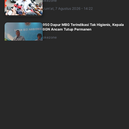
okezone
Jum'at, 7 Agustus 2026 - 14:22
950 Dapur MBG Terindikasi Tak Higienis, Kepala
BGN Ancam Tutup Permanen
okezone
Jum'at, 7 Agustus 2026 - 13:48
Sudaryono Pecat 66 Kepala SPPG, Terlibat Judi
Online hingga Minta-MInta Uang
okezone
Jum'at, 7 Agustus 2026 - 12:47
Keracunan MBG, Sudaryono Minta Maaf dan
Bakal Copot Kepala SPPG
okezone
Jum'at, 7 Agustus 2026 - 12:23