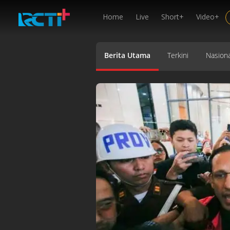
Home
Live
Short+
Video+
Berita Utama
Terkini
Nasiona