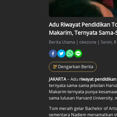
Adu Riwayat Pendidikan
Makarim, Ternyata Sama-S
Berita Utama
|
okezone |
Senin, 8
Dengarkan Berita
JAKARTA
– Adu
riwayat pendidikan
ternyata sama-sama jebolan Harv
Makarim ternyata punya kesamaan
sama lulusan Harvard University,
Tom meraih gelar Bachelor of Arts
sementara Nadiem menamatkan stud