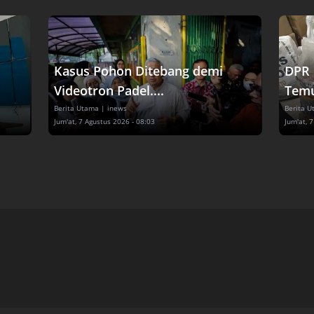
Kasus Pohon Ditebang demi
DPR 
Videotron Padel....
Temu
Berita Utama
| inews
Berita 
Jum'at, 7 Agustus 2026 - 08:03
Jum'at, 