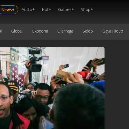
Audio+
Hot+
Games+
Shop+
News+
l
Global
Ekonomi
Olahraga
Seleb
Gaya Hidup