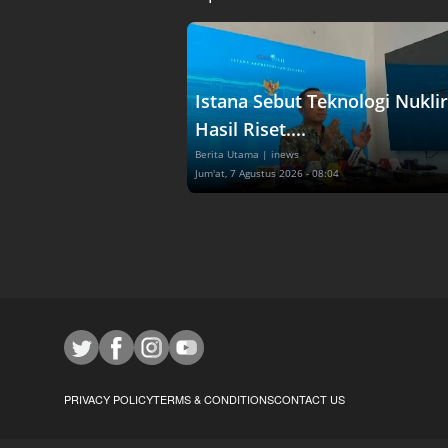
Istana Sebut Teknologi Nuklir
Hasil Riset....
Berita Utama
| inews
Jum'at, 7 Agustus 2026 - 08:04
PRIVACY POLICY
TERMS & CONDITIONS
CONTACT US