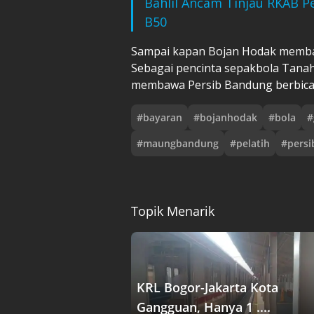
Bahlil Ancam Tinjau RKAB 
B50
Sampai kapan Bojan Hodak membaw
Sebagai pencinta sepakbola Tanah
membawa Persib Bandung berbicara
#
bayaran
#
bojanhodak
#
bola
#
#
maungbandung
#
pelatih
#
pers
Topik Menarik
KRL Bogor-Jakarta Kota
Gangguan, Hanya 1 ....