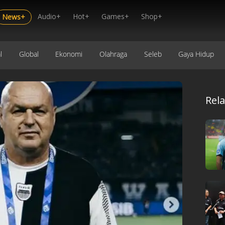
Audio+
Hot+
Games+
Shop+
News+
l
Global
Ekonomi
Olahraga
Seleb
Gaya Hidup
Rel