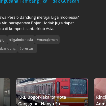
Pengusaha Tambang Jika Tidak Gunakan
a Persib Bandung merajai Liga Indonesia?
 Air, harapannya Bojan Hodak juga dapat
 di kompetisi antarklub Asia.
gaji
#
ligaindonesia
#
manajemen
ibbandung
#
prestasi.
KRL Bogor-Jakarta Kota
Rinc
Gangguan, Hanya Sa....
Admin