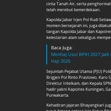
cinta Tanah Air, serta penghorma
telah merebut kemerdekaan.
Kapolda Jabar Irjen Pol Rudi Set
momen bersejarah ini, juga dilak
tangan Kapolda Jabar dan Kapolr
kelestarian alam sekaligus mempe
Baca Juga:
Menhaj Usul BPIH 2027 Jadi 
Haji 2026
Sejumlah Pejabat Utama (PJU) Polda
Brigjen Pol Rinto Prastowo, Karo 
Direktur Intelkam, dan Kepala SPN.
hadir yakni Kapolres Kuningan, Gar
Purwakarta.
Kehadiran jajaran Bhayangkari j
turut datang antara lain Ketua Bh