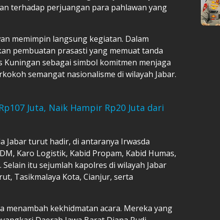
tan terhadap perjuangan para pahlawan yang
iawan memimpin langsung kegiatan. Dalam
ukan pembuatan prasasti yang memuat tanda
es Kuningan sebagai simbol komitmen menjaga
rkokoh semangat nasionalisme di wilayah Jabar.
Rp107 Juta, Naik Hampir Rp20 Juta dari
 Jabar turut hadir, di antaranya Irwasda
SDM, Karo Logistik, Kabid Propam, Kabid Humas,
 Selain itu sejumlah kapolres di wilayah Jabar
ut, Tasikmalaya Kota, Cianjur, serta
uga menambah kekhidmatan acara. Mereka yang
ayangkari Daerah Jawa Barat Diana Rudi