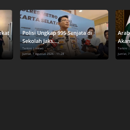
ekat
Polisi Ungkap 995 Senjata di
Arab
Sekolah Jaks....
Akan
Terkini
| inews
Terkini
|
Jum'at, 7 Agustus 2026 - 11:28
Jum'at, 