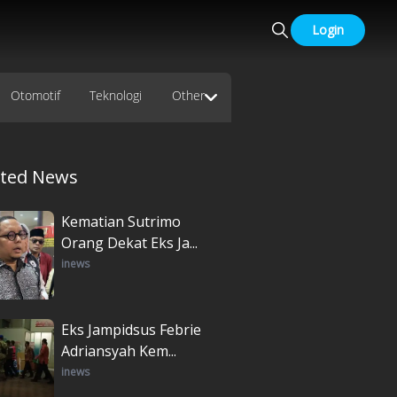
Login
Otomotif
Teknologi
Other
ated News
Kematian Sutrimo
Orang Dekat Eks Ja...
inews
Eks Jampidsus Febrie
Adriansyah Kem...
inews