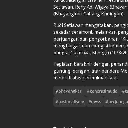
Setiawan, Reny Adi Wijaya (Bhaya
(Bhayangkari Cabang Kuningan).
Rudi Setiawan mengatakan, pengi
sekadar seremoni, melainkan pen
perjuangan dan pengorbanan. “Kit
menghargai, dan mengisi kemerdek
bangsa,” ujarnya, Minggu (10/8/20
Kegiatan berakhir dengan penanda
gunung, dengan latar bendera Mer
meter di atas permukaan laut.
#
bhayangkari
#
generasimuda
#
g
#
nasionalisme
#
news
#
perjuang