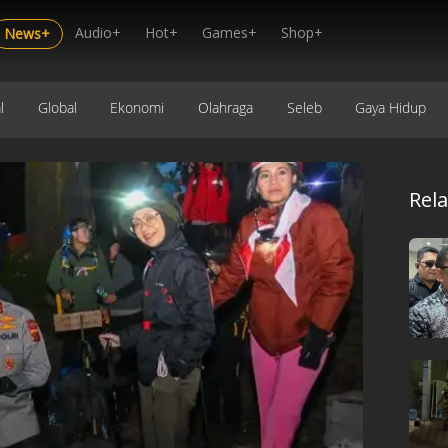
Audio+
Hot+
Games+
Shop+
News+
l
Global
Ekonomi
Olahraga
Seleb
Gaya Hidup
Rel