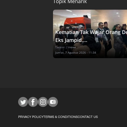
Topik Menarik
Kematian Tak Wajar Orang D
Eks Jampid....
Terkini
| inews
Jum'at, 7 Agustus 2026 - 11:34
PRIVACY POLICY
TERMS & CONDITIONS
CONTACT US