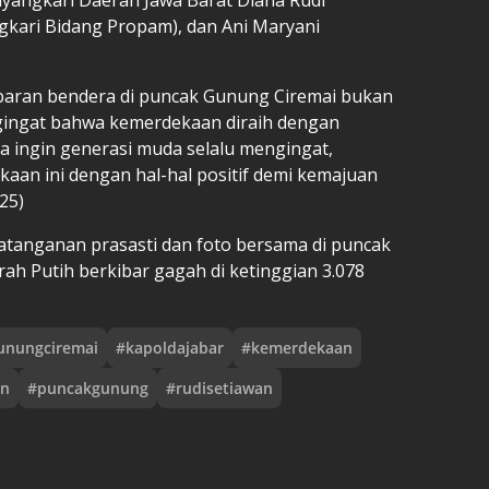
ngkari Bidang Propam), dan Ani Maryani
baran bendera di puncak Gunung Ciremai bukan
gingat bahwa kemerdekaan diraih dengan
a ingin generasi muda selalu mengingat,
aan ini dengan hal-hal positif demi kemajuan
25)
tanganan prasasti dan foto bersama di puncak
ah Putih berkibar gagah di ketinggian 3.078
unungciremai
#
kapoldajabar
#
kemerdekaan
an
#
puncakgunung
#
rudisetiawan