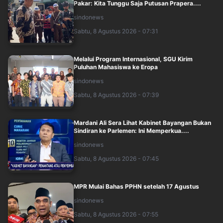
Pakar: Kita Tunggu Saja Putusan Prapera....
sindonews
Sabtu, 8 Agustus 2026 - 07:31
Melalui Program Internasional, SGU Kirim
Puluhan Mahasiswa ke Eropa
sindonews
Sabtu, 8 Agustus 2026 - 07:39
Mardani Ali Sera Lihat Kabinet Bayangan Bukan
Sindiran ke Parlemen: Ini Memperkua....
sindonews
Sabtu, 8 Agustus 2026 - 07:45
MPR Mulai Bahas PPHN setelah 17 Agustus
sindonews
Sabtu, 8 Agustus 2026 - 07:55