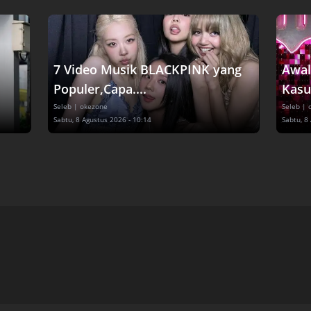
7 Video Musik BLACKPINK yang
Awal
Populer,Capa....
Kasu
Seleb
| okezone
Seleb
| 
Sabtu, 8 Agustus 2026 - 10:14
Sabtu, 8