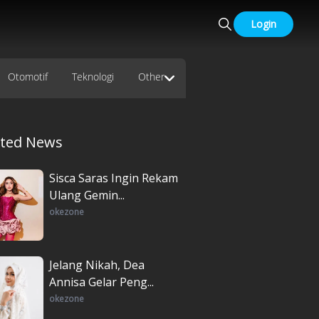
Login
Otomotif
Teknologi
Other
ated News
Sisca Saras Ingin Rekam
Ulang Gemin...
okezone
Jelang Nikah, Dea
Annisa Gelar Peng...
okezone