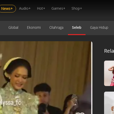
Audio+
Hot+
Games+
Shop+
News+
Global
Ekonomi
Olahraga
Seleb
Gaya Hidup
Rel