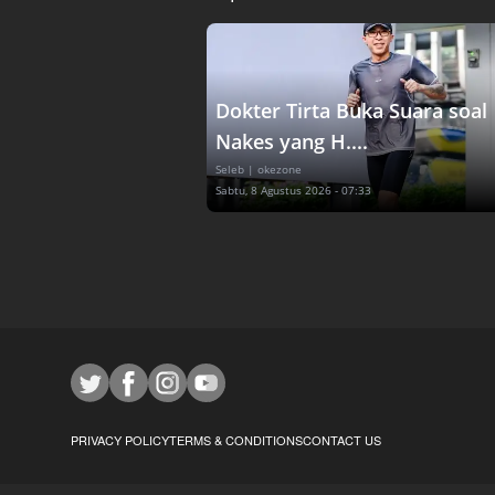
Dokter Tirta Buka Suara soal
Nakes yang H....
Seleb
| okezone
Sabtu, 8 Agustus 2026 - 07:33
PRIVACY POLICY
TERMS & CONDITIONS
CONTACT US