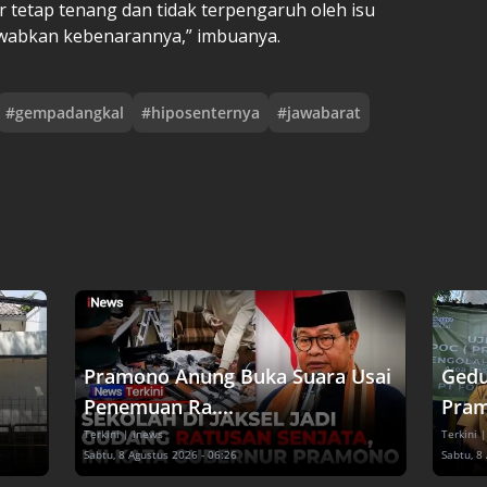
 tetap tenang dan tidak terpengaruh oleh isu
awabkan kebenarannya,” imbuanya.
#
gempadangkal
#
hiposenternya
#
jawabarat
Pramono Anung Buka Suara Usai
Gedu
Penemuan Ra....
Pram
Terkini
| inews
Terkini
|
Sabtu, 8 Agustus 2026 - 06:26
Sabtu, 8