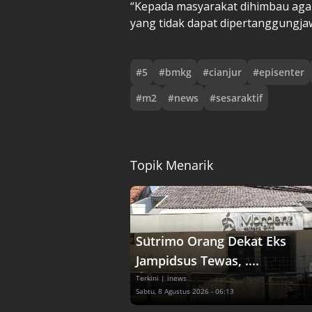
“Kepada masyarakat dihimbau agar
yang tidak dapat dipertanggungj
#
5
#
bmkg
#
cianjur
#
episenter
#
m2
#
news
#
sesaraktif
Topik Menarik
Sutrimo Orang Dekat Eks
Jampidsus Tewas, ....
Terkini
| inews
Sabtu, 8 Agustus 2026 - 06:13