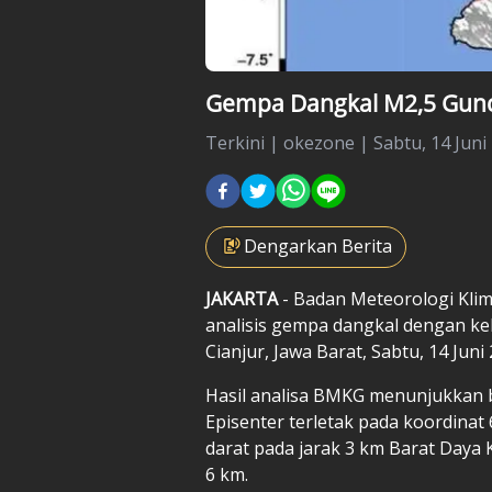
Gempa Dangkal M2,5 Gunca
Terkini
|
okezone |
Sabtu, 14 Juni
Dengarkan Berita
JAKARTA
- Badan Meteorologi Klima
analisis
gempa
dangkal dengan k
Cianjur, Jawa Barat, Sabtu, 14 Juni
Hasil analisa BMKG menunjukkan 
Episenter terletak pada koordinat 
darat pada jarak 3 km Barat Daya
6 km.