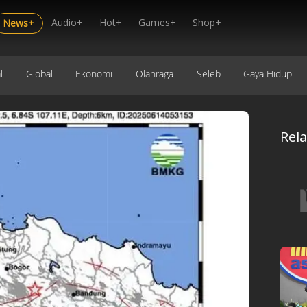
Audio+
Hot+
Games+
Shop+
News+
l
Global
Ekonomi
Olahraga
Seleb
Gaya Hidup
Rel