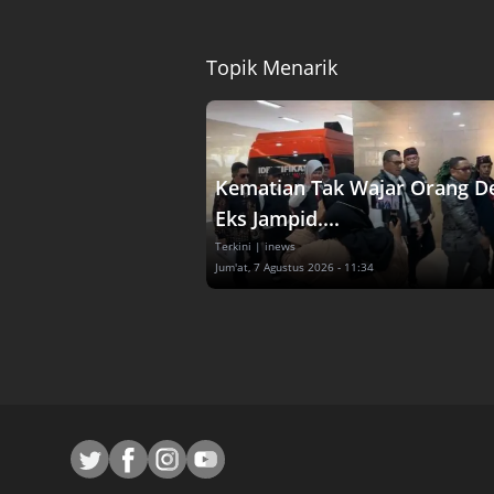
Topik Menarik
Kematian Tak Wajar Orang D
Eks Jampid....
Terkini
| inews
Jum'at, 7 Agustus 2026 - 11:34