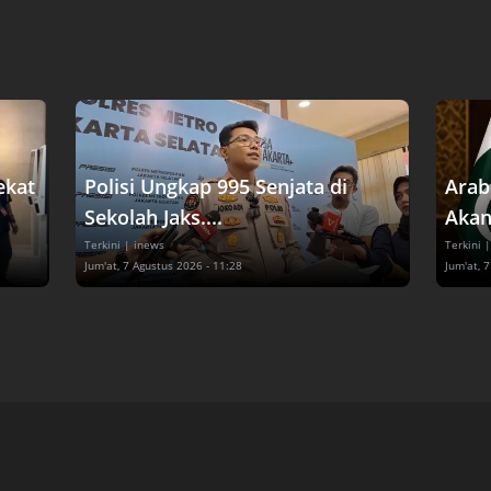
ekat
Polisi Ungkap 995 Senjata di
Arab
Sekolah Jaks....
Akan
Terkini
| inews
Terkini
|
Jum'at, 7 Agustus 2026 - 11:28
Jum'at, 