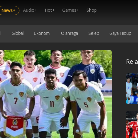
Audio+
Hot+
Games+
Shop+
News+
l
Global
Ekonomi
Olahraga
Seleb
Gaya Hidup
Rel