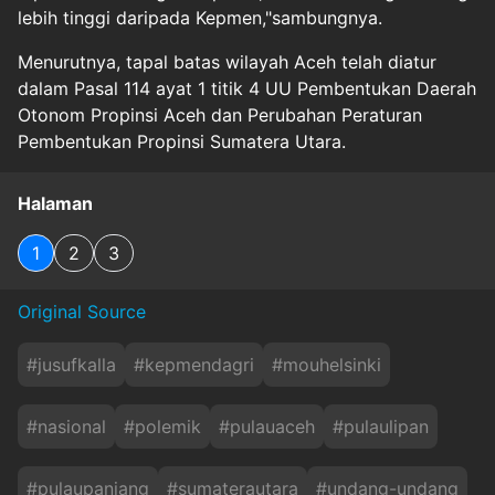
lebih tinggi daripada Kepmen,"sambungnya.
Menurutnya, tapal batas wilayah Aceh telah diatur
dalam Pasal 114 ayat 1 titik 4 UU Pembentukan Daerah
Otonom Propinsi Aceh dan Perubahan Peraturan
Pembentukan Propinsi Sumatera Utara.
Halaman
1
2
3
Original Source
#
jusufkalla
#
kepmendagri
#
mouhelsinki
#
nasional
#
polemik
#
pulauaceh
#
pulaulipan
#
pulaupanjang
#
sumaterautara
#
undang-undang