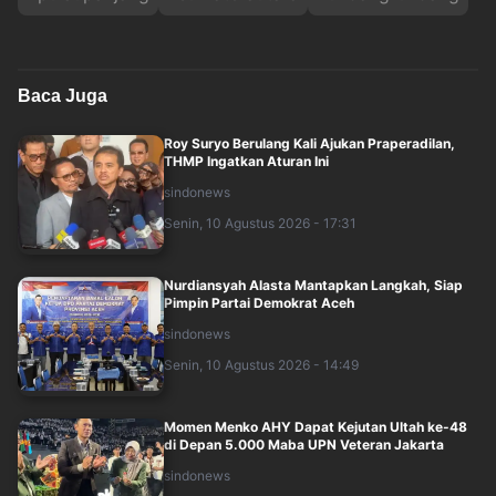
Baca Juga
Roy Suryo Berulang Kali Ajukan Praperadilan,
THMP Ingatkan Aturan Ini
sindonews
Senin, 10 Agustus 2026 - 17:31
Nurdiansyah Alasta Mantapkan Langkah, Siap
Pimpin Partai Demokrat Aceh
sindonews
Senin, 10 Agustus 2026 - 14:49
Momen Menko AHY Dapat Kejutan Ultah ke-48
di Depan 5.000 Maba UPN Veteran Jakarta
sindonews