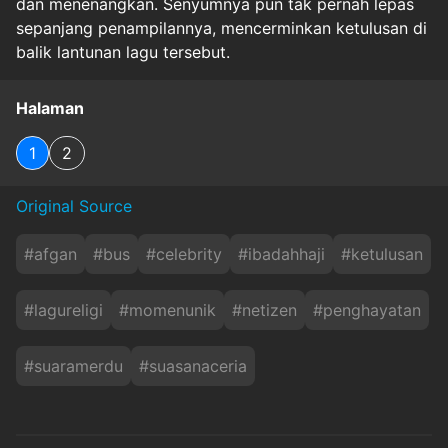
dan menenangkan. Senyumnya pun tak pernah lepas
sepanjang penampilannya, mencerminkan ketulusan di
balik lantunan lagu tersebut.
Halaman
1
2
Original Source
#
afgan
#
bus
#
celebrity
#
ibadahhaji
#
ketulusan
#
lagureligi
#
momenunik
#
netizen
#
penghayatan
#
suaramerdu
#
suasanaceria