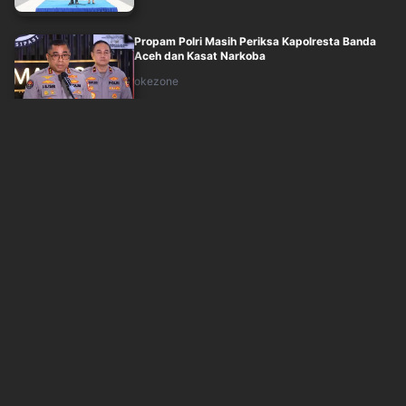
Propam Polri Masih Periksa Kapolresta Banda
Aceh dan Kasat Narkoba
okezone
Sabtu, 8 Agustus 2026 - 02:25
4 Brigjen Baru di Pusdokkes Polri setelah Mutasi
Juli 2026
sindonews
Jum'at, 7 Agustus 2026 - 22:07
Peristiwa 8 Agustus: Berdirinya ASEAN hingga
Pilgub DKI Jakarta Pertama Secara La....
okezone
Jum'at, 7 Agustus 2026 - 23:10