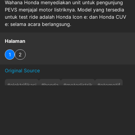
Wahana Honda menyediakan unit untuk pengunjung
PEVS menjajal motor listriknya. Model yang tersedia
untuk test ride adalah Honda Icon e: dan Honda CUV
e: selama acara berlangsung.
Halaman
1
2
Original Source
#
elektrifikasi
#
honda
#
motorlistrik
#
otomotif
#
penawaran
#
pevs2025
#
promo
#
testride