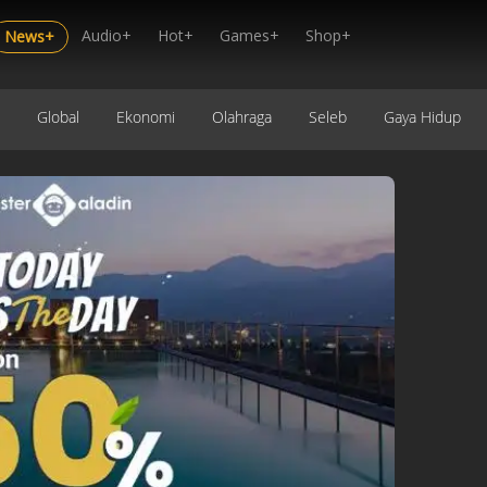
Audio+
Hot+
Games+
Shop+
News+
Global
Ekonomi
Olahraga
Seleb
Gaya Hidup