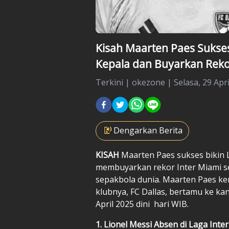
Kisah Maarten Paes Sukses
Kepala dan Buyarkan Reko
Terkini
|
okezone |
Selasa, 29 Apri
Dengarkan Berita
KISAH
Maarten Paes
sukses bikin
L
membuyarkan rekor Inter Miami se
sepakbola dunia. Maarten Paes ke
klubnya, FC Dallas, bertamu ke ka
April 2025 dini hari WIB.
1. Lionel Messi Absen di Laga Inter