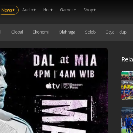
Audio+
Hot+
Games+
Shop+
News+
l
Global
Ekonomi
Olahraga
Seleb
Gaya Hidup
Rel