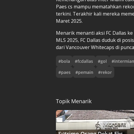
Paes
cs mampu mematahkan rekor 
terkini. Terakhir kali mereka meme
Maret 2025.
Menarik menanti aksi FC Dallas ke
MLS 2025, FC Dallas duduk di posi
dari Vancouver Whitecaps di punc
#
bola
#
fcdallas
#
gol
#
intermia
#
paes
#
pemain
#
rekor
Topik Menarik
Sutrimo Orang Dekat Eks