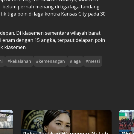
belum pernah menang di tiga laga tandang
tik tiga poin di laga kontra Kansas City pada 30
 depan. Di klasemen sementara wilayah barat
si enam dengan 15 angka, terpaut delapan poin
ak klasemen.
mi
#
kekalahan
#
kemenangan
#
laga
#
messi
Polisi Pastikan Wamenpar Ni Luh
Okez