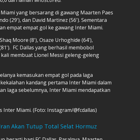
er Miami yang bersarang di gawang Maarten Paes
bando (29'), dan David Martinez (56'). Sementara
kan empat empat gol ke gawang Inter Miami.
haq Moore (8'), Osaze Urhoghide (64'),
 (81'). FC Dallas yang berhasil membobol
 kali membuat Lionel Messi geleng-geleng
elanya kemasukan empat gol pada laga
an kekalahan kandang pertama Inter Miami dalam
apan laga sebelumnya, Inter Miami mendapatkan
 Inter Miami. (Foto: Instagram/@fcdallas)
Iran Akan Tutup Total Selat Hormuz
 berarti bagi FC Dallas. Pasalnya,
Maarten