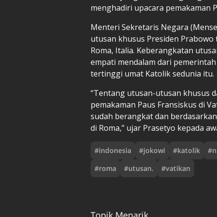
menghadiri upacara pemakaman Pa
Menteri Sekretaris Negara (Mense
utusan khusus Presiden Prabowo te
Roma, Italia. Keberangkatan utus
empati mendalam dari pemerintah
tertinggi umat Katolik sedunia itu.
“Tentang utusan-utusan khusus d
pemakaman Paus Fransiskus di Vat
sudah berangkat dan berdasarkan 
di Roma,” ujar Prasetyo kepada aw
#
indonesia
#
jokowi
#
katolik
#
n
#
roma
#
utusan.
#
vatikan
Topik Menarik