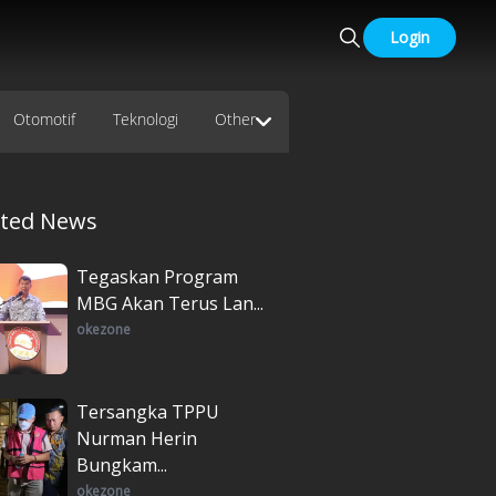
Login
Otomotif
Teknologi
Other
ated News
Tegaskan Program
MBG Akan Terus Lan...
okezone
Tersangka TPPU
Nurman Herin
Bungkam...
okezone