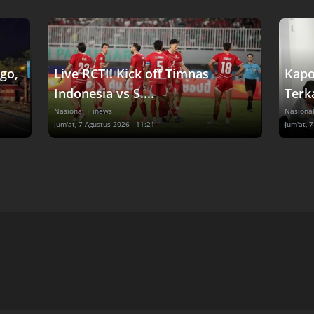
go,
Live RCTI! Kick off Timnas
Kapo
Indonesia vs S....
Terka
Nasional
| inews
Nasiona
Jum'at, 7 Agustus 2026 - 11:21
Jum'at, 