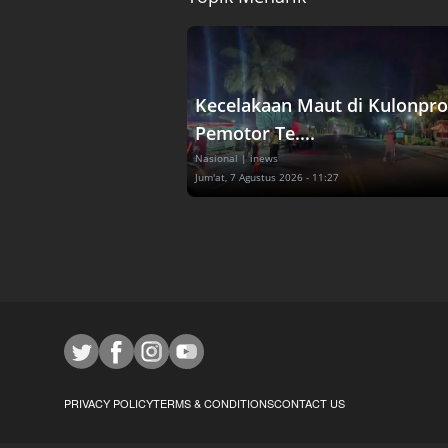
Kecelakaan Maut di Kulonpro
Pemotor Te....
Nasional
| inews
Jum'at, 7 Agustus 2026 - 11:27
PRIVACY POLICY
TERMS & CONDITIONS
CONTACT US