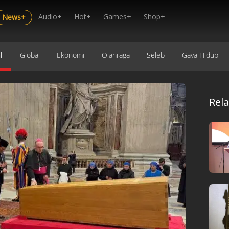
Audio+
Hot+
Games+
Shop+
News+
l
Global
Ekonomi
Olahraga
Seleb
Gaya Hidup
Rel