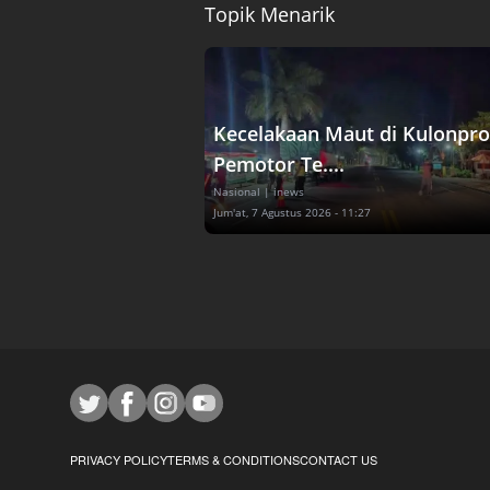
Topik Menarik
Kecelakaan Maut di Kulonpro
Pemotor Te....
Nasional
| inews
Jum'at, 7 Agustus 2026 - 11:27
PRIVACY POLICY
TERMS & CONDITIONS
CONTACT US