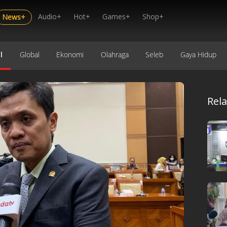
Audio+
Hot+
Games+
Shop+
News+
l
Global
Ekonomi
Olahraga
Seleb
Gaya Hidup
Rel