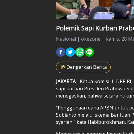
Polemik Sapi Kurban Prab
Nasional
|
okezone |
Kamis, 28 Me
Dengarkan Berita
JAKARTA
- Ketua Komisi III DPR R
sapi kurban Presiden Prabowo Su
menegaskan, bahwa secara hukum t
“Penggunaan dana APBN untuk p
Subianto melalui skema Bantuan 
syariah,” kata Habiburokhman, Kam
Menurutnya, bantuan hewan kurb