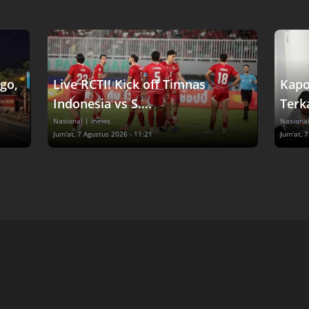
go,
Live RCTI! Kick off Timnas
Kapo
Indonesia vs S....
Terka
Nasional
| inews
Nasiona
Jum'at, 7 Agustus 2026 - 11:21
Jum'at, 