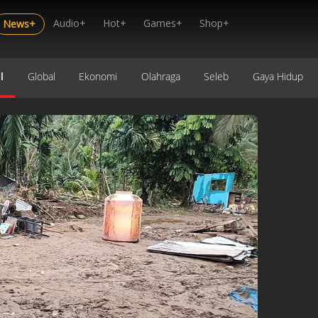
Audio+
Hot+
Games+
Shop+
News+
l
Global
Ekonomi
Olahraga
Seleb
Gaya Hidup