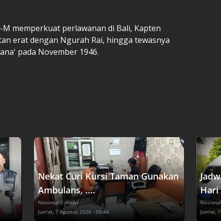
-M memperkuat perlawanan di Bali, Kapten
tan erat dengan Ngurah Rai, hingga tewasnya
ana' pada November 1946.
Nekat Curi Kursi Taman Gunakan
Jadw
Ambulans, ....
Hari 
Nasional
| inews
Nasiona
Jum'at, 7 Agustus 2026 - 00:44
Jum'at, 