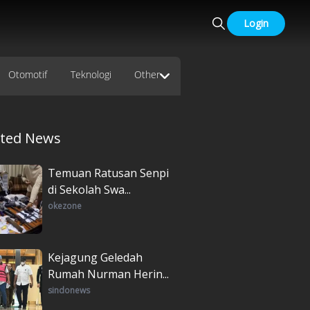
Login
Otomotif
Teknologi
Other
ated News
Temuan Ratusan Senpi
di Sekolah Swa...
okezone
Kejagung Geledah
Rumah Nurman Herin...
sindonews