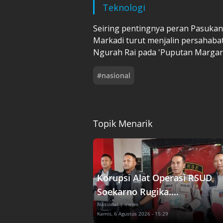
Teknologi
Seiring pentingnya peran Pasukan
Markadi turut menjalin persahaba
Ngurah Rai pada 'Puputan Margar
#
nasional
Topik Menarik
Korupsi Alat Operasi RSUD
Soekarno Rugika....
Nasional
| inews
Kamis, 6 Agustus 2026 - 15:29