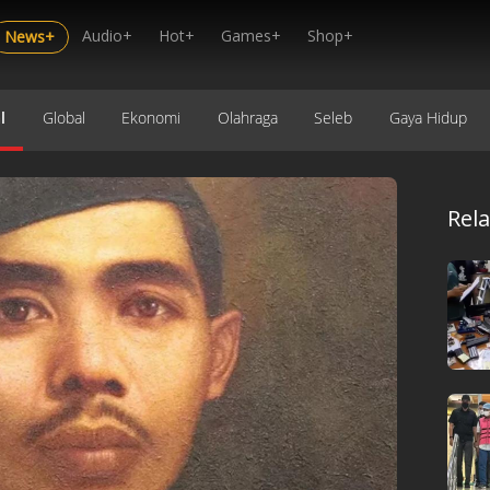
Audio+
Hot+
Games+
Shop+
News+
l
Global
Ekonomi
Olahraga
Seleb
Gaya Hidup
Rel