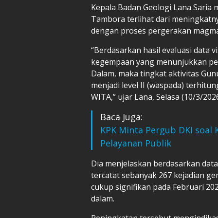
Kepala Badan Geologi Lana Saria 
Tambora terlihat dari meningkatn
dengan proses pergerakan magma
“Berdasarkan hasil evaluasi data v
kegempaan yang menunjukkan pen
Dalam, maka tingkat aktivitas Gun
menjadi level II (waspada) terhitu
WITA,” ujar Lana, Selasa (10/3/2026
Baca Juga:
KPK Minta Pergub DKI soal 
Pelayanan Publik
Dia menjelaskan berdasarkan dat
tercatat sebanyak 267 kejadian g
cukup signifikan pada Februari 20
dalam.
Peningkatan tersebut mengindikas