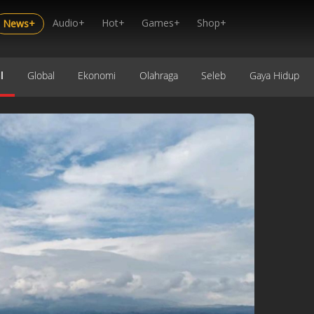
Audio+
Hot+
Games+
Shop+
News+
l
Global
Ekonomi
Olahraga
Seleb
Gaya Hidup