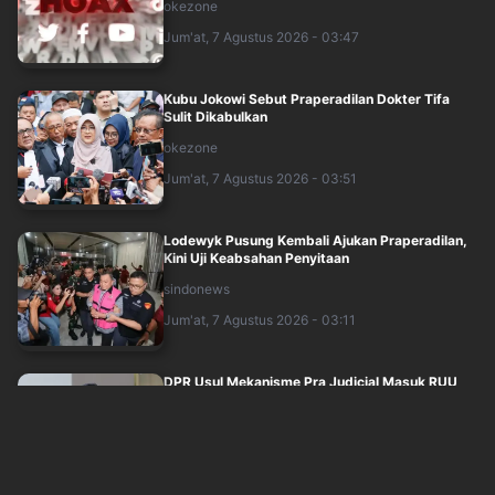
okezone
Jum'at, 7 Agustus 2026 - 03:47
Kubu Jokowi Sebut Praperadilan Dokter Tifa
Sulit Dikabulkan
okezone
Jum'at, 7 Agustus 2026 - 03:51
Lodewyk Pusung Kembali Ajukan Praperadilan,
Kini Uji Keabsahan Penyitaan
sindonews
Jum'at, 7 Agustus 2026 - 03:11
DPR Usul Mekanisme Pra Judicial Masuk RUU
Perampasan Aset
sindonews
Jum'at, 7 Agustus 2026 - 03:29