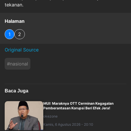
tekanan.
Halaman
1
2
Original Source
#
nasional
Baca Juga
MUI: Maraknya OTT Cerminan Kegagalan
Pemberantasan Korupsi Beri Efek Jera!
okezone
Kamis, 6 Agustus 2026 - 20:10