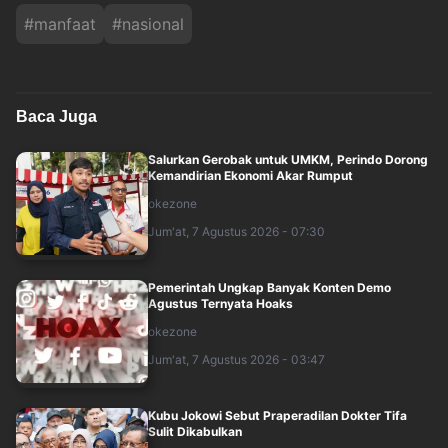
#
manfaat
#
nasional
Baca Juga
Salurkan Gerobak untuk UMKM, Perindo Dorong
Kemandirian Ekonomi Akar Rumput
okezone
Jum'at, 7 Agustus 2026 - 07:30
Pemerintah Ungkap Banyak Konten Demo
Agustus Ternyata Hoaks
okezone
Jum'at, 7 Agustus 2026 - 03:47
Kubu Jokowi Sebut Praperadilan Dokter Tifa
Sulit Dikabulkan