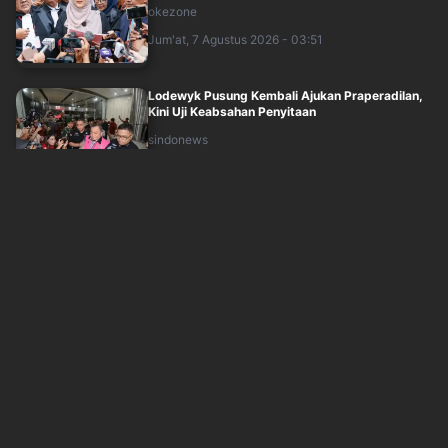
okezone
Jum'at, 7 Agustus 2026 - 03:51
Lodewyk Pusung Kembali Ajukan Praperadilan,
Kini Uji Keabsahan Penyitaan
sindonews
Jum'at, 7 Agustus 2026 - 03:11
DPR Usul Mekanisme Pra Judicial Masuk RUU
Perampasan Aset
sindonews
Jum'at, 7 Agustus 2026 - 03:29
9 Irjen Pol Dimutasi Kapolri pada Akhir Juli
2026, Berikut Namanya
sindonews
Jum'at, 7 Agustus 2026 - 03:55