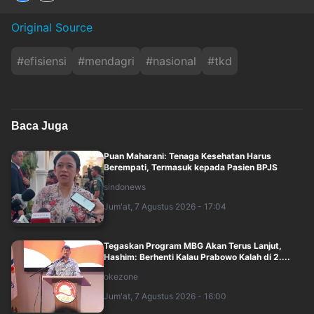
Original Source
#
efisiensi
#
mendagri
#
nasional
#
tkd
Baca Juga
Puan Maharani: Tenaga Kesehatan Harus
Berempati, Termasuk kepada Pasien BPJS
sindonews
Jum'at, 7 Agustus 2026 - 17:04
Tegaskan Program MBG Akan Terus Lanjut,
Hashim: Berhenti Kalau Prabowo Kalah di 2....
okezone
Jum'at, 7 Agustus 2026 - 16:00