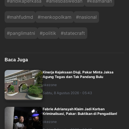
#
andikaperkasa
#
aniesbaswedan
#
keamanan
#
mahfudmd
#
menkopolkam
#
nasional
#
panglimatni
#
politik
#
statecraft
Baca Juga
Kinerja Kejaksaan Diuji, Pakar Minta Jaksa
Agung Tegas dan Tak Pandang Bulu
okezone
Sabtu, 8 Agustus 2026 - 05:43
Febrie Adriansyah Klaim Jadi Korban
Kriminalisasi, Pakar: Buktikan di Pengadilan!
okezone