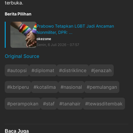
terbuka.
Berita Pilihan
Prabowo Tetapkan LGBT Jadi Ancaman
Nonmiliter, DPR: ...
okezone
Senin, 6 Juli 2026 - 07:57
Original Source
#
autopsi
#
diplomat
#
distriklince
#
jenazah
#
kbriperu
#
kotalima
#
nasional
#
pemulangan
#
perampokan
#
staf
#
tanahair
#
tewasditembak
Baca Juga